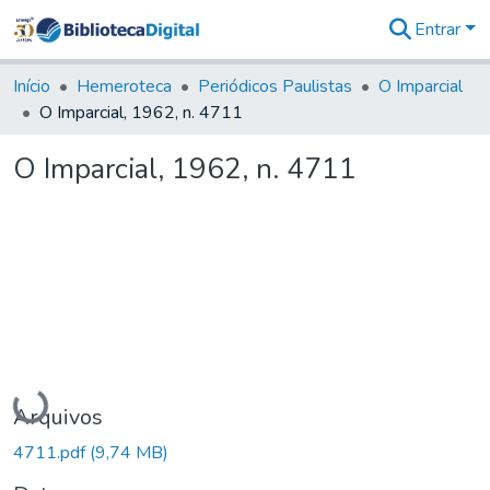
Entrar
Comunidades
&
Início
Hemeroteca
Periódicos Paulistas
O Imparcial
Coleções
O Imparcial, 1962, n. 4711
Tudo na
Biblioteca
O Imparcial, 1962, n. 4711
Digital
Estatísticas
Carregando...
Arquivos
4711.pdf
(9,74 MB)