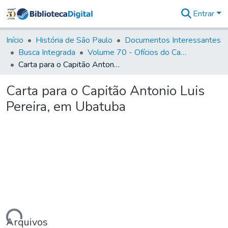
Entrar
Comunidades
&
Início
História de São Paulo
Documentos Interessantes
Coleções
Busca Integrada
Volume 70 - Ofícios do Capitão General Martins Lopes de Saldanha aos diversos funcionários da Capitania (1775-1776)
Tudo na
Carta para o Capitão Antonio Luis Pereira, em Ubatuba
Biblioteca
Digital
Carta para o Capitão Antonio Luis
Estatísticas
Pereira, em Ubatuba
Arquivos