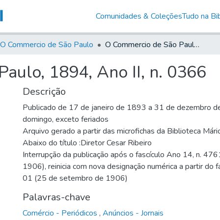
Comunidades & Coleções
Tudo na Bib
O Commercio de São Paulo
O Commercio de São Paulo, 1894, Ano II, n. 0366
aulo, 1894, Ano II, n. 0366
Descrição
Publicado de 17 de janeiro de 1893 a 31 de dezembro de
domingo, exceto feriados
Arquivo gerado a partir das microfichas da Biblioteca Már
Abaixo do título :Diretor Cesar Ribeiro
Interrupção da publicação após o fascículo Ano 14, n. 476
1906), reinicia com nova designação numérica a partir do f
01 (25 de setembro de 1906)
Palavras-chave
Comércio - Periódicos
,
Anúncios - Jornais