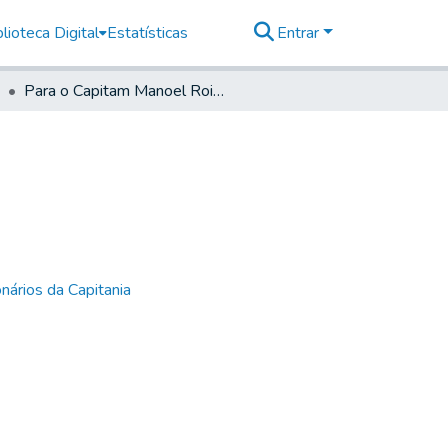
lioteca Digital
Estatísticas
Entrar
Para o Capitam Manoel Roiz. de Araújo Belem
nários da Capitania