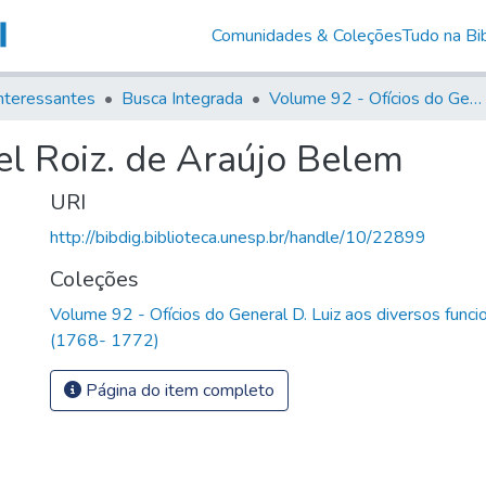
Comunidades & Coleções
Tudo na Bib
nteressantes
Busca Integrada
Volume 92 - Ofícios do General D. Luiz aos diversos funcionários da Capitania (1768- 1772)
l Roiz. de Araújo Belem
URI
http://bibdig.biblioteca.unesp.br/handle/10/22899
Coleções
Volume 92 - Ofícios do General D. Luiz aos diversos funcio
(1768- 1772)
Página do item completo