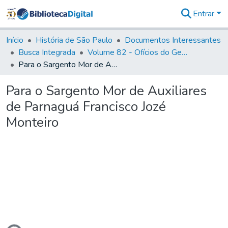
Entrar
Comunidades
&
Início
História de São Paulo
Documentos Interessantes
Coleções
Busca Integrada
Volume 82 - Ofícios do General Martim Lopes Lobo de Saldanha (Governador da Capitania): 1779- 1780
Tudo na
Para o Sargento Mor de Auxiliares de Parnaguá Francisco Jozé Monteiro
Biblioteca
Digital
Para o Sargento Mor de Auxiliares
Estatísticas
de Parnaguá Francisco Jozé
Monteiro