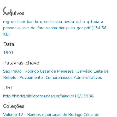
Carregando...
Arquivos
reg-de-hum-bando-q-se-lancou-nesta-cid-p-q-toda-a-
pessoa-q-vier-de-fora-venha-dar-p-ao-gen.pdf
(134,56
KB)
Data
1901
Palavras-chave
São Paulo
,
Rodrigo César de Menezes
,
Gervásio Leite de
Rebelo
,
Povoamento
,
Compromissos Administrativos
URI
http://bibdig.biblioteca.unesp.br/handle/10/13938
Coleções
Volume 12 - Bandos e portarias de Rodrigo César de