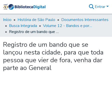
Entrar
Comunidades
&
Início
História de São Paulo
Documentos Interessantes
Coleções
Busca Integrada
Volume 12 - Bandos e portarias de Rodrigo César de Menezes
Tudo na
Registro de um bando que se lançou nesta cidade, para que toda pessoa que vier de fora, venha dar parte ao General
Biblioteca
Digital
Registro de um bando que se
Estatísticas
lançou nesta cidade, para que toda
pessoa que vier de fora, venha dar
parte ao General