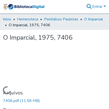
Entrar
Comunidades
&
Início
Hemeroteca
Periódicos Paulistas
O Imparcial
Coleções
O Imparcial, 1975, 7406
Tudo na
Biblioteca
O Imparcial, 1975, 7406
Digital
Estatísticas
Carregando...
Arquivos
7406.pdf
(11,58 MB)