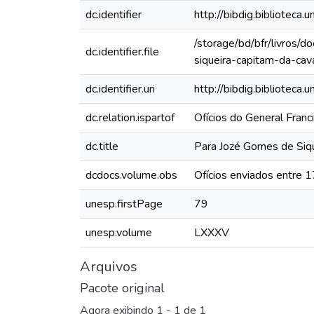
dc.identifier
http://bibdig.bibliote
/storage/bd/bfr/livros
dc.identifier.file
siqueira-capitam-da-cav
dc.identifier.uri
http://bibdig.biblioteca
dc.relation.ispartof
Ofícios do General Fran
dc.title
Para Jozé Gomes de Siqu
dcdocs.volume.obs
Ofícios enviados entre 
unesp.firstPage
79
unesp.volume
LXXXV
Arquivos
Pacote original
Agora exibindo
1 - 1 de 1