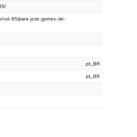
85/
lo/vol-85/para-joze-gomes-de-
pt_BR
pt_BR