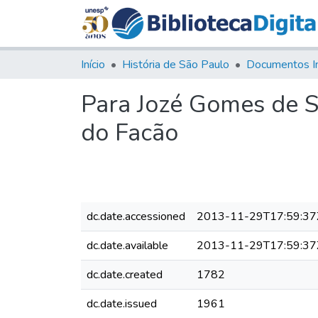
Início
História de São Paulo
Documentos I
Para Jozé Gomes de Si
do Facão
dc.date.accessioned
2013-11-29T17:59:37
dc.date.available
2013-11-29T17:59:37
dc.date.created
1782
dc.date.issued
1961