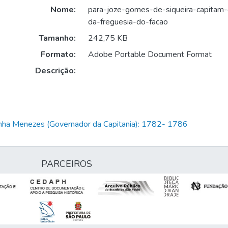
Nome:
para-joze-gomes-de-siqueira-capitam-da
da-freguesia-do-facao
Tamanho:
242,75 KB
Formato:
Adobe Portable Document Format
Descrição:
unha Menezes (Governador da Capitania): 1782- 1786
PARCEIROS