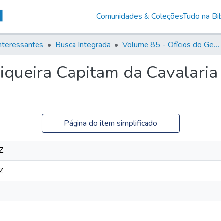
Comunidades & Coleções
Tudo na Bib
nteressantes
Busca Integrada
Volume 85 - Ofícios do General Francisco da Cunha Menezes (Governador da Capitania): 1782- 1786
queira Capitam da Cavalaria 
Página do item simplificado
Z
Z