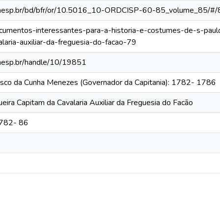
ca.unesp.br/bd/bfr/or/10.5016_10-ORDCISP-60-85_volume_85/#/
/documentos-interessantes-para-a-historia-e-costumes-de-s-pau
alaria-auxiliar-da-freguesia-do-facao-79
.unesp.br/handle/10/19851
cisco da Cunha Menezes (Governador da Capitania): 1782- 1786
eira Capitam da Cavalaria Auxiliar da Freguesia do Facão
1782- 86