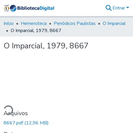
Entrar
Comunidades
&
Início
Hemeroteca
Periódicos Paulistas
O Imparcial
Coleções
O Imparcial, 1979, 8667
Tudo na
Biblioteca
O Imparcial, 1979, 8667
Digital
Estatísticas
ndo...
Arquivos
8667.pdf
(12,96 MB)