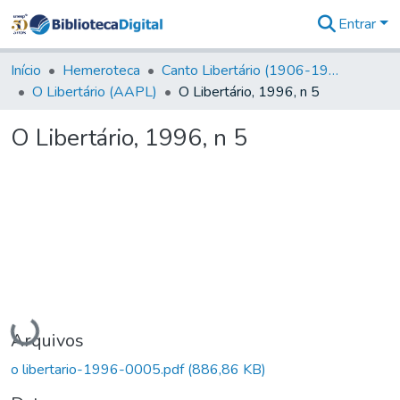
Entrar
Comunidades
&
Início
Hemeroteca
Canto Libertário (1906-1995)
Coleções
O Libertário (AAPL)
O Libertário, 1996, n 5
Tudo na
Biblioteca
O Libertário, 1996, n 5
Digital
Estatísticas
Carregando...
Arquivos
o libertario-1996-0005.pdf
(886,86 KB)