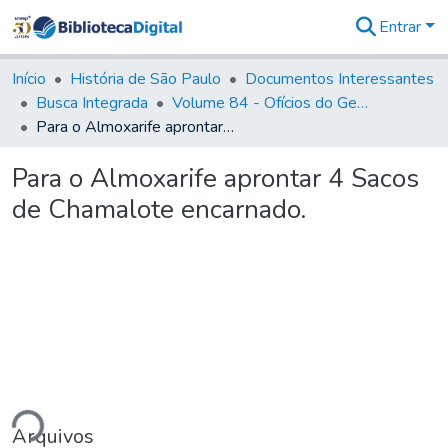
Entrar
Comunidades
&
Início
História de São Paulo
Documentos Interessantes
Coleções
Busca Integrada
Volume 84 - Ofícios do General Martins Lopes de Saldanha (Governador da Capitania): 1782- 1786
Tudo na
Para o Almoxarife aprontar 4 Sacos de Chamalote encarnado.
Biblioteca
Digital
Para o Almoxarife aprontar 4 Sacos
Estatísticas
de Chamalote encarnado.
ndo...
Arquivos