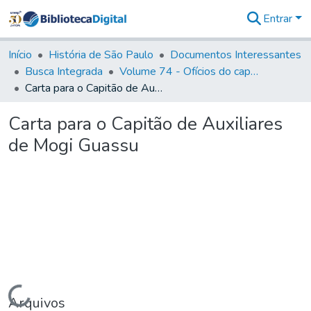
Entrar
Comunidades
&
Início
História de São Paulo
Documentos Interessantes
Coleções
Busca Integrada
Volume 74 - Ofícios do capitão General Martim Lopes Lobo de Saldanha às Câmaras e Comandantes da Capitania (1775)
Tudo na
Carta para o Capitão de Auxiliares de Mogi Guassu
Biblioteca
Digital
Carta para o Capitão de Auxiliares
Estatísticas
de Mogi Guassu
Carregando...
Arquivos