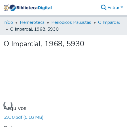
Entrar
Comunidades
&
Início
Hemeroteca
Periódicos Paulistas
O Imparcial
Coleções
O Imparcial, 1968, 5930
Tudo na
Biblioteca
O Imparcial, 1968, 5930
Digital
Estatísticas
Carregando...
Arquivos
5930.pdf
(5,18 MB)