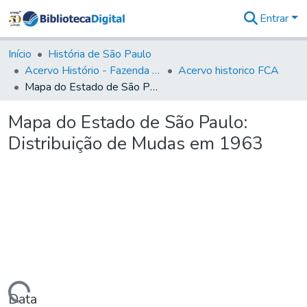
Entrar
Comunidades
&
Início
História de São Paulo
Coleções
Acervo Histório - Fazenda Lageado
Acervo historico FCA
Tudo na
Mapa do Estado de São Paulo: Distribuição de Mudas em 1963
Biblioteca
Digital
Mapa do Estado de São Paulo:
Estatísticas
Distribuição de Mudas em 1963
Data