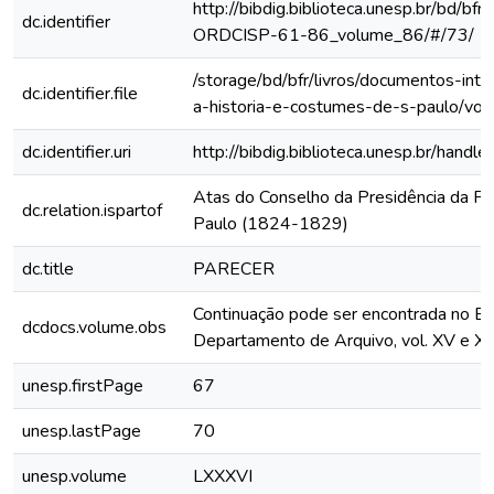
http://bibdig.biblioteca.unesp.br/bd/bf
dc.identifier
ORDCISP-61-86_volume_86/#/73/
/storage/bd/bfr/livros/documentos-int
dc.identifier.file
a-historia-e-costumes-de-s-paulo/vol
dc.identifier.uri
http://bibdig.biblioteca.unesp.br/hand
Atas do Conselho da Presidência da Pr
dc.relation.ispartof
Paulo (1824-1829)
dc.title
PARECER
Continuação pode ser encontrada no Bo
dcdocs.volume.obs
Departamento de Arquivo, vol. XV e XV
unesp.firstPage
67
unesp.lastPage
70
unesp.volume
LXXXVI