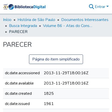
Entrar
Comunidades
&
Início
História de São Paulo
Documentos Interessantes
Coleções
Busca Integrada
Volume 86 - Atas do Conselho da Presidência da Província de São Paulo (1824-1829)
Tudo na
PARECER
Biblioteca
Digital
PARECER
Estatísticas
Página do item simplificado
dc.date.accessioned
2013-11-29T18:00:16Z
dc.date.available
2013-11-29T18:00:16Z
dc.date.created
1825
dc.date.issued
1961