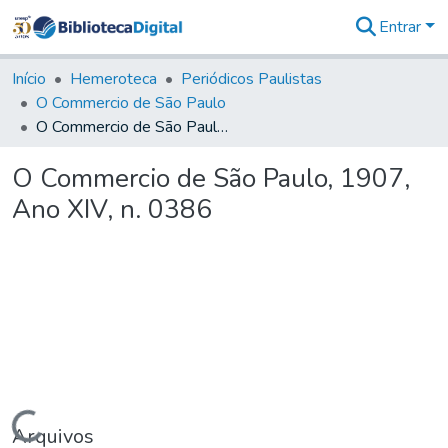
Entrar
Comunidades
&
Início
Hemeroteca
Periódicos Paulistas
Coleções
O Commercio de São Paulo
Tudo na
O Commercio de São Paulo, 1907, Ano XIV, n. 0386
Biblioteca
Digital
O Commercio de São Paulo, 1907,
Estatísticas
Ano XIV, n. 0386
Carregando...
Arquivos