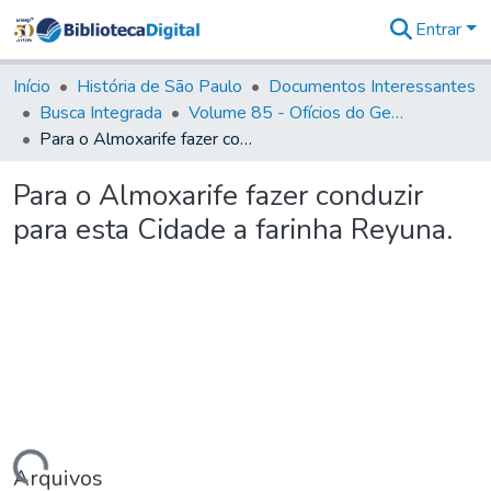
Entrar
Comunidades
&
Início
História de São Paulo
Documentos Interessantes
Coleções
Busca Integrada
Volume 85 - Ofícios do General Francisco da Cunha Menezes (Governador da Capitania): 1782- 1786
Tudo na
Para o Almoxarife fazer conduzir para esta Cidade a farinha Reyuna.
Biblioteca
Digital
Para o Almoxarife fazer conduzir
Estatísticas
para esta Cidade a farinha Reyuna.
Arquivos