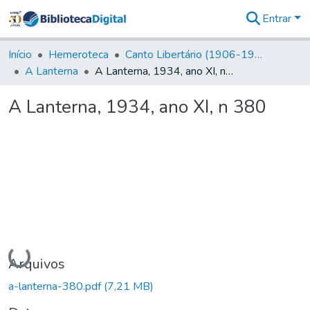
Entrar
Comunidades
&
Início
Hemeroteca
Canto Libertário (1906-1995)
Coleções
A Lanterna
A Lanterna, 1934, ano XI, n 380
Tudo na
Biblioteca
A Lanterna, 1934, ano XI, n 380
Digital
Estatísticas
Carregando...
Arquivos
a-lanterna-380.pdf
(7,21 MB)