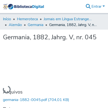
Entrar
Comunidades
&
Início
Hemeroteca
Jornais em Língua Estrangeira
Coleções
Alemão
Germania
Germania, 1882, Jahrg. V, nr. 045
Tudo na
Biblioteca
Germania, 1882, Jahrg. V, nr. 045
Digital
Estatísticas
Carregando...
Arquivos
germania-1882-0045.pdf
(704,01 KB)