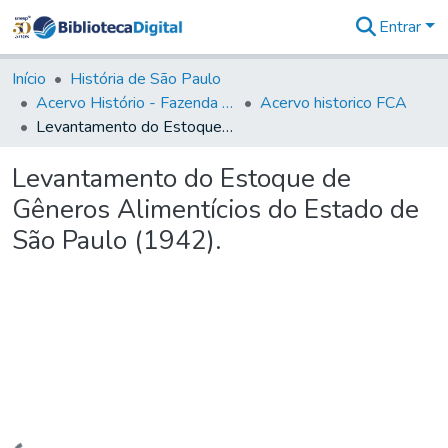
Entrar
Comunidades
&
Início
História de São Paulo
Coleções
Acervo Histório - Fazenda Lageado
Acervo historico FCA
Tudo na
Levantamento do Estoque de Gêneros Alimentícios do Estado de São Paulo (1942).
Biblioteca
Digital
Levantamento do Estoque de
Estatísticas
Gêneros Alimentícios do Estado de
São Paulo (1942).
Carregando...