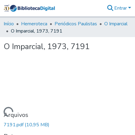
Entrar
Comunidades
&
Início
Hemeroteca
Periódicos Paulistas
O Imparcial
Coleções
O Imparcial, 1973, 7191
Tudo na
Biblioteca
O Imparcial, 1973, 7191
Digital
Estatísticas
Carregando...
Arquivos
7191.pdf
(10,95 MB)