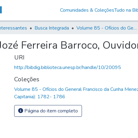
Comunidades & Coleções
Tudo na Bib
nteressantes
Busca Integrada
Volume 85 - Ofícios do General Francisco da Cunha Menezes (Governador da Capitania): 1782- 1786
Jozé Ferreira Barroco, Ouvid
URI
http://bibdig.biblioteca.unesp.br/handle/10/20095
Coleções
Volume 85 - Ofícios do General Francisco da Cunha Mene
Capitania): 1782- 1786
Página do item completo