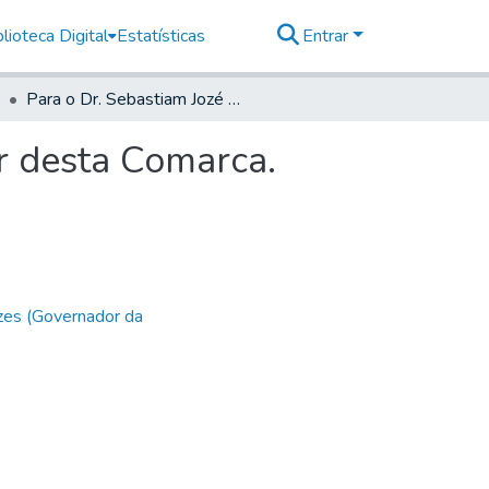
lioteca Digital
Estatísticas
Entrar
Para o Dr. Sebastiam Jozé Ferreira Barroco, Ouvidor desta Comarca.
or desta Comarca.
zes (Governador da