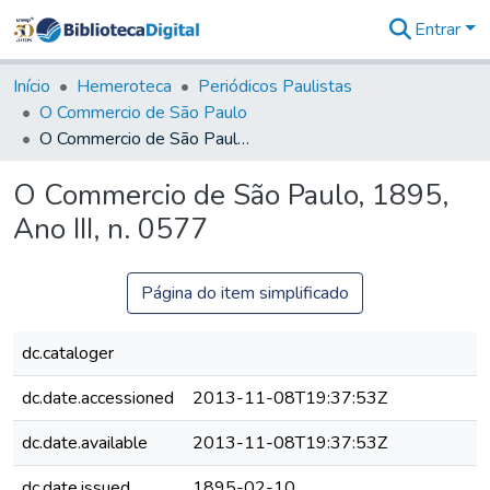
Entrar
Comunidades
&
Início
Hemeroteca
Periódicos Paulistas
Coleções
O Commercio de São Paulo
Tudo na
O Commercio de São Paulo, 1895, Ano III, n. 0577
Biblioteca
Digital
O Commercio de São Paulo, 1895,
Estatísticas
Ano III, n. 0577
Página do item simplificado
dc.cataloger
dc.date.accessioned
2013-11-08T19:37:53Z
dc.date.available
2013-11-08T19:37:53Z
dc.date.issued
1895-02-10