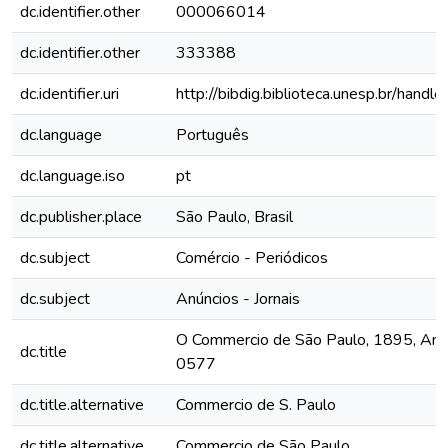
dc.identifier.other
000066014
dc.identifier.other
333388
dc.identifier.uri
http://bibdig.biblioteca.unesp.br/hand
dc.language
Português
dc.language.iso
pt
dc.publisher.place
São Paulo, Brasil
dc.subject
Comércio - Periódicos
dc.subject
Anúncios - Jornais
O Commercio de São Paulo, 1895, Ano II
dc.title
0577
dc.title.alternative
Commercio de S. Paulo
dc.title.alternative
Commercio de São Paulo