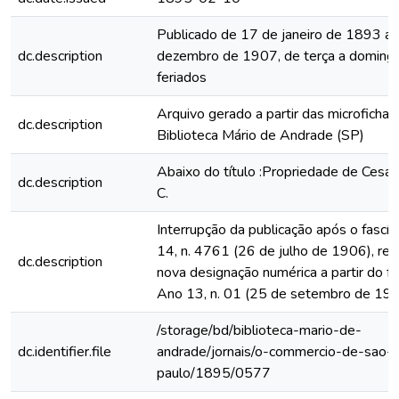
Publicado de 17 de janeiro de 1893 a
dc.description
dezembro de 1907, de terça a domingo
feriados
Arquivo gerado a partir das microfichas
dc.description
Biblioteca Mário de Andrade (SP)
Abaixo do título :Propriedade de Cesar
dc.description
C.
Interrupção da publicação após o fascí
14, n. 4761 (26 de julho de 1906), rein
dc.description
nova designação numérica a partir do fa
Ano 13, n. 01 (25 de setembro de 19
/storage/bd/biblioteca-mario-de-
dc.identifier.file
andrade/jornais/o-commercio-de-sao-
paulo/1895/0577