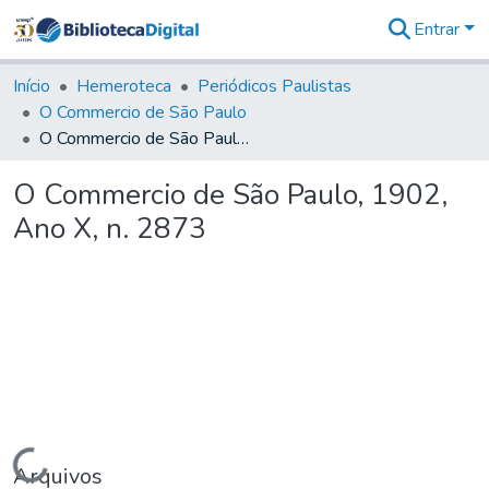
Entrar
Comunidades
&
Início
Hemeroteca
Periódicos Paulistas
Coleções
O Commercio de São Paulo
Tudo na
O Commercio de São Paulo, 1902, Ano X, n. 2873
Biblioteca
Digital
O Commercio de São Paulo, 1902,
Estatísticas
Ano X, n. 2873
Carregando...
Arquivos