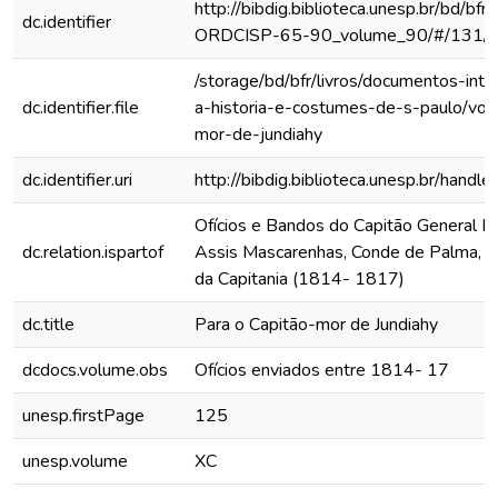
http://bibdig.biblioteca.unesp.br/bd/bf
dc.identifier
ORDCISP-65-90_volume_90/#/131/
/storage/bd/bfr/livros/documentos-int
dc.identifier.file
a-historia-e-costumes-de-s-paulo/vol
mor-de-jundiahy
dc.identifier.uri
http://bibdig.biblioteca.unesp.br/hand
Ofícios e Bandos do Capitão General Fr
dc.relation.ispartof
Assis Mascarenhas, Conde de Palma, ao
da Capitania (1814- 1817)
dc.title
Para o Capitão-mor de Jundiahy
dcdocs.volume.obs
Ofícios enviados entre 1814- 17
unesp.firstPage
125
unesp.volume
XC