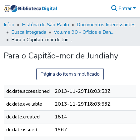
Entrar
Comunidades
&
Início
História de São Paulo
Documentos Interessantes
Coleções
Busca Integrada
Volume 90 - Ofícios e Bandos do Capitão General, Conde de Palma, aos funcionários da Capitania (1814- 1817)
Tudo na
Para o Capitão-mor de Jundiahy
Biblioteca
Digital
Para o Capitão-mor de Jundiahy
Estatísticas
Página do item simplificado
dc.date.accessioned
2013-11-29T18:03:53Z
dc.date.available
2013-11-29T18:03:53Z
dc.date.created
1814
dc.date.issued
1967