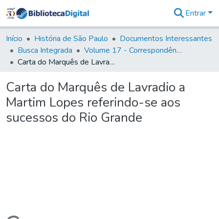
Entrar
Comunidades
&
Início
História de São Paulo
Documentos Interessantes
Coleções
Busca Integrada
Volume 17 - Correspondência do Vice-Rei, de Martim Lopes Lobo e outros (1775- 9)
Tudo na
Carta do Marquês de Lavradio a Martim Lopes referindo-se aos sucessos do Rio Grande
Biblioteca
Digital
Carta do Marquês de Lavradio a
Estatísticas
Martim Lopes referindo-se aos
sucessos do Rio Grande