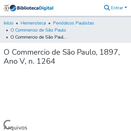
Entrar
Comunidades
&
Início
Hemeroteca
Periódicos Paulistas
Coleções
O Commercio de São Paulo
Tudo na
O Commercio de São Paulo, 1897, Ano V, n. 1264
Biblioteca
Digital
O Commercio de São Paulo, 1897,
Estatísticas
Ano V, n. 1264
Carregando...
Arquivos