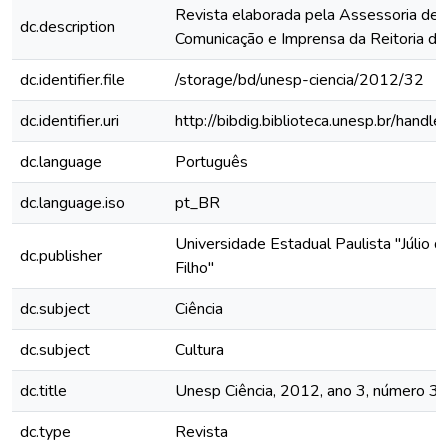
Revista elaborada pela Assessoria de
dc.description
Comunicação e Imprensa da Reitoria 
dc.identifier.file
/storage/bd/unesp-ciencia/2012/32
dc.identifier.uri
http://bibdig.biblioteca.unesp.br/hand
dc.language
Português
dc.language.iso
pt_BR
Universidade Estadual Paulista "Júlio 
dc.publisher
Filho"
dc.subject
Ciência
dc.subject
Cultura
dc.title
Unesp Ciência, 2012, ano 3, número 3
dc.type
Revista