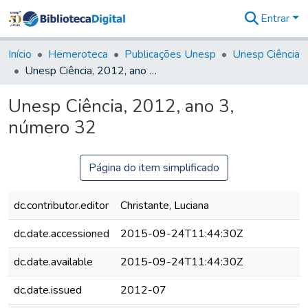
Entrar
Comunidades
&
Início
Hemeroteca
Publicações Unesp
Unesp Ciência
Coleções
Unesp Ciência, 2012, ano 3, número 32
Tudo na
Biblioteca
Unesp Ciência, 2012, ano 3,
Digital
número 32
Estatísticas
Página do item simplificado
dc.contributor.editor
Christante, Luciana
dc.date.accessioned
2015-09-24T11:44:30Z
dc.date.available
2015-09-24T11:44:30Z
dc.date.issued
2012-07