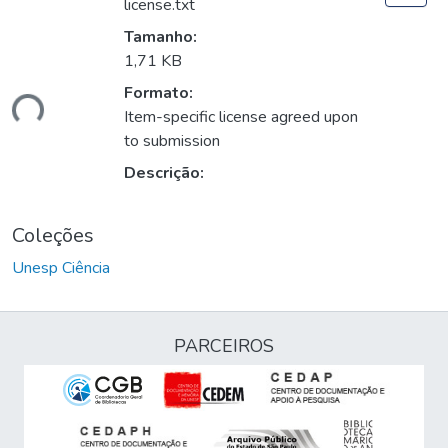
license.txt
Tamanho:
1,71 KB
Formato:
ando...
Item-specific license agreed upon
to submission
Descrição:
Coleções
Unesp Ciência
PARCEIROS