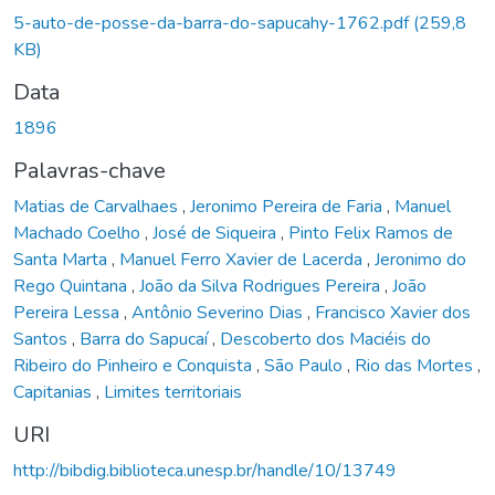
Carregando...
5-auto-de-posse-da-barra-do-sapucahy-1762.pdf
(259,8
KB)
Data
1896
Palavras-chave
Matias de Carvalhaes
,
Jeronimo Pereira de Faria
,
Manuel
Machado Coelho
,
José de Siqueira
,
Pinto Felix Ramos de
Santa Marta
,
Manuel Ferro Xavier de Lacerda
,
Jeronimo do
Rego Quintana
,
João da Silva Rodrigues Pereira
,
João
Pereira Lessa
,
Antônio Severino Dias
,
Francisco Xavier dos
Santos
,
Barra do Sapucaí
,
Descoberto dos Maciéis do
Ribeiro do Pinheiro e Conquista
,
São Paulo
,
Rio das Mortes
,
Capitanias
,
Limites territoriais
URI
http://bibdig.biblioteca.unesp.br/handle/10/13749