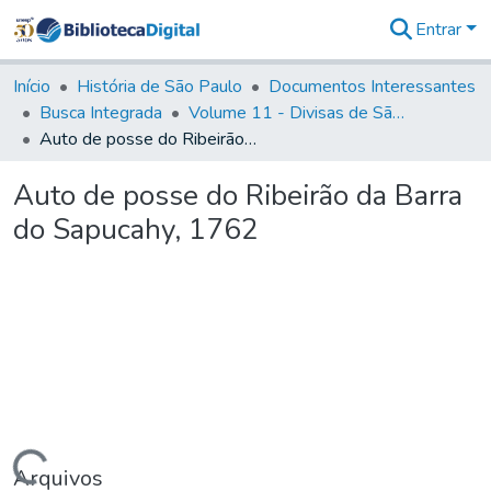
Entrar
Comunidades
&
Início
História de São Paulo
Documentos Interessantes
Coleções
Busca Integrada
Volume 11 - Divisas de São Paulo e Minas Gerais
Tudo na
Auto de posse do Ribeirão da Barra do Sapucahy, 1762
Biblioteca
Digital
Auto de posse do Ribeirão da Barra
Estatísticas
do Sapucahy, 1762
Arquivos