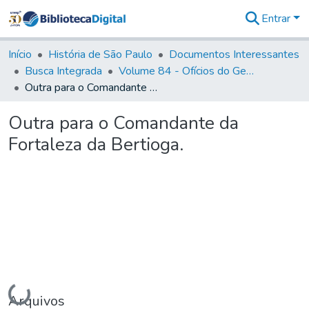
Entrar
Comunidades
&
Início
História de São Paulo
Documentos Interessantes
Coleções
Busca Integrada
Volume 84 - Ofícios do General Martins Lopes de Saldanha (Governador da Capitania): 1782- 1786
Tudo na
Outra para o Comandante da Fortaleza da Bertioga.
Biblioteca
Digital
Outra para o Comandante da
Estatísticas
Fortaleza da Bertioga.
Carregando...
Arquivos