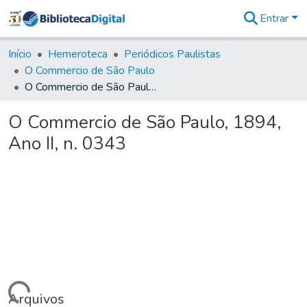
Entrar
Comunidades
&
Início
Hemeroteca
Periódicos Paulistas
Coleções
O Commercio de São Paulo
Tudo na
O Commercio de São Paulo, 1894, Ano II, n. 0343
Biblioteca
Digital
O Commercio de São Paulo, 1894,
Estatísticas
Ano II, n. 0343
Arquivos