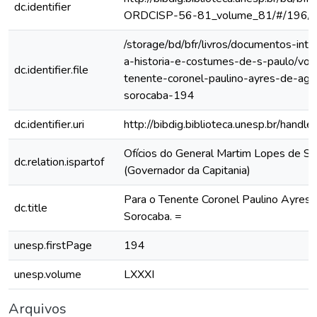
dc.identifier
ORDCISP-56-81_volume_81/#/196/
/storage/bd/bfr/livros/documentos-int
a-historia-e-costumes-de-s-paulo/vol-
dc.identifier.file
tenente-coronel-paulino-ayres-de-agu
sorocaba-194
dc.identifier.uri
http://bibdig.biblioteca.unesp.br/hand
Ofícios do General Martim Lopes de Sa
dc.relation.ispartof
(Governador da Capitania)
Para o Tenente Coronel Paulino Ayres 
dc.title
Sorocaba. =
unesp.firstPage
194
unesp.volume
LXXXI
Arquivos