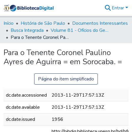
Entrar
Comunidades
&
Início
História de São Paulo
Documentos Interessantes
Coleções
Busca Integrada
Volume 81 - Ofícios do General Martim Lopes de Saldanha (Governador da Capitania)
Tudo na
Para o Tenente Coronel Paulino Ayres de Aguirra = em Sorocaba. =
Biblioteca
Digital
Para o Tenente Coronel Paulino
Estatísticas
Ayres de Aguirra = em Sorocaba. =
Página do item simplificado
dc.date.accessioned
2013-11-29T17:57:13Z
dc.date.available
2013-11-29T17:57:13Z
dc.date.issued
1956
http://bibdig.biblioteca.unesp.br/bd/bf