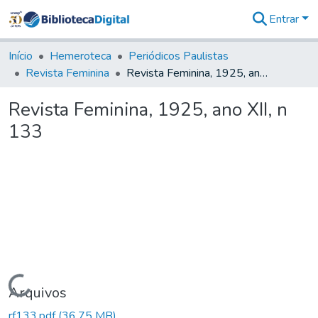
Entrar
Comunidades
&
Início
Hemeroteca
Periódicos Paulistas
Coleções
Revista Feminina
Revista Feminina, 1925, ano XII, n 133
Tudo na
Biblioteca
Revista Feminina, 1925, ano XII, n
Digital
133
Estatísticas
Carregando...
Arquivos
rf133.pdf
(36,75 MB)