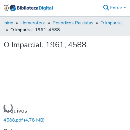
Entrar
Comunidades
&
Início
Hemeroteca
Periódicos Paulistas
O Imparcial
Coleções
O Imparcial, 1961, 4588
Tudo na
Biblioteca
O Imparcial, 1961, 4588
Digital
Estatísticas
Carregando...
Arquivos
4588.pdf
(4,78 MB)