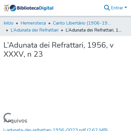
Entrar
Comunidades
&
Início
Hemeroteca
Canto Libertário (1906-1995)
Coleções
L’Adunata dei Refrattari
L’Adunata dei Refrattari, 1956, v XXXV, n 23
Tudo na
Biblioteca
L’Adunata dei Refrattari, 1956, v
Digital
XXXV, n 23
Estatísticas
Carregando...
Arquivos
l-adunata-dei-refrattari-1956-0023.pdf
(2,62 MB)