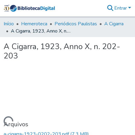
Entrar
Comunidades
&
Início
Hemeroteca
Periódicos Paulistas
A Cigarra
Coleções
A Cigarra, 1923, Anno X, n. 202-203
Tudo na
Biblioteca
A Cigarra, 1923, Anno X, n. 202-
Digital
203
Estatísticas
Carregando...
Arquivos
a-cigarra-1923-0202-203.pdf
(7,3 MB)