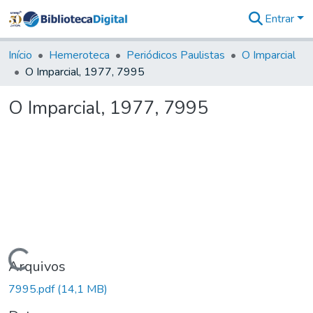
Entrar
Comunidades
&
Início
Hemeroteca
Periódicos Paulistas
O Imparcial
Coleções
O Imparcial, 1977, 7995
Tudo na
Biblioteca
O Imparcial, 1977, 7995
Digital
Estatísticas
Carregando...
Arquivos
7995.pdf
(14,1 MB)