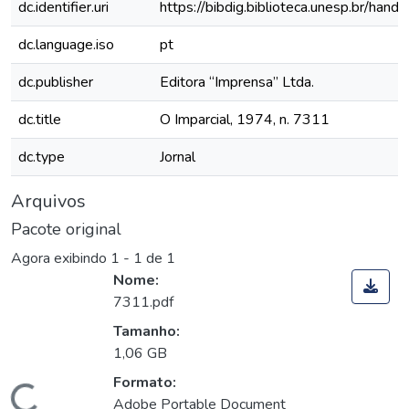
dc.identifier.uri
https://bibdig.biblioteca.unesp.br/han
dc.language.iso
pt
dc.publisher
Editora “Imprensa” Ltda.
dc.title
O Imparcial, 1974, n. 7311
dc.type
Jornal
Arquivos
Pacote original
Agora exibindo
1 - 1 de 1
Nome:
7311.pdf
Tamanho:
1,06 GB
Formato:
Adobe Portable Document