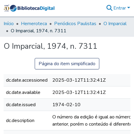
Entrar
Comunidades
&
Início
Hemeroteca
Periódicos Paulistas
O Imparcial
Coleções
O Imparcial, 1974, n. 7311
Tudo na
Biblioteca
O Imparcial, 1974, n. 7311
Digital
Estatísticas
Página do item simplificado
dc.date.accessioned
2025-03-12T11:32:41Z
dc.date.available
2025-03-12T11:32:41Z
dc.date.issued
1974-02-10
O número da edição é igual ao número 
dc.description
anterior, porém o conteúdo é diferente.