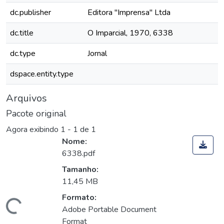
dc.publisher
Editora "Imprensa" Ltda
dc.title
O Imparcial, 1970, 6338
dc.type
Jornal
dspace.entity.type
Arquivos
Pacote original
Agora exibindo
1 - 1 de 1
Nome:
6338.pdf
Tamanho:
11,45 MB
Formato:
Carregando...
Adobe Portable Document
Format