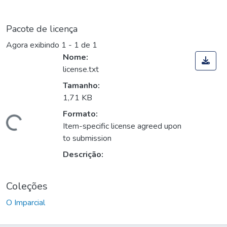
Pacote de licença
Agora exibindo
1 - 1 de 1
Nome:
license.txt
Tamanho:
1,71 KB
Formato:
Carregando...
Item-specific license agreed upon
to submission
Descrição:
Coleções
O Imparcial