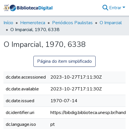
Entrar
Comunidades
&
Início
Hemeroteca
Periódicos Paulistas
O Imparcial
Coleções
O Imparcial, 1970, 6338
Tudo na
Biblioteca
O Imparcial, 1970, 6338
Digital
Estatísticas
Página do item simplificado
dc.date.accessioned
2023-10-27T17:11:30Z
dc.date.available
2023-10-27T17:11:30Z
dc.date.issued
1970-07-14
dc.identifier.uri
https://bibdig.biblioteca.unesp.br/han
dc.language.iso
pt