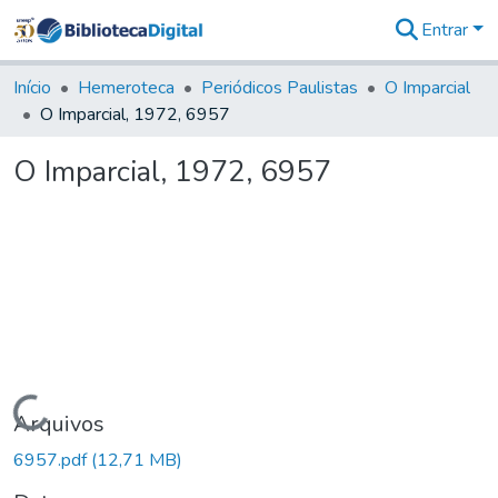
Entrar
Comunidades
&
Início
Hemeroteca
Periódicos Paulistas
O Imparcial
Coleções
O Imparcial, 1972, 6957
Tudo na
Biblioteca
O Imparcial, 1972, 6957
Digital
Estatísticas
Carregando...
Arquivos
6957.pdf
(12,71 MB)