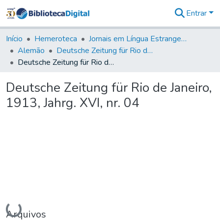
Entrar
Comunidades
&
Início
Hemeroteca
Jornais em Língua Estrangeira
Coleções
Alemão
Deutsche Zeitung für Rio de Janeiro
Tudo na
Deutsche Zeitung für Rio de Janeiro, 1913, Jahrg. XVI, nr. 04
Biblioteca
Digital
Deutsche Zeitung für Rio de Janeiro,
Estatísticas
1913, Jahrg. XVI, nr. 04
Carregando...
Arquivos