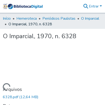
Entrar
Comunidades
&
Início
Hemeroteca
Periódicos Paulistas
O Imparcial
Coleções
O Imparcial, 1970, n. 6328
Tudo na
Biblioteca
O Imparcial, 1970, n. 6328
Digital
Estatísticas
Carregando...
Arquivos
6328.pdf
(12,64 MB)