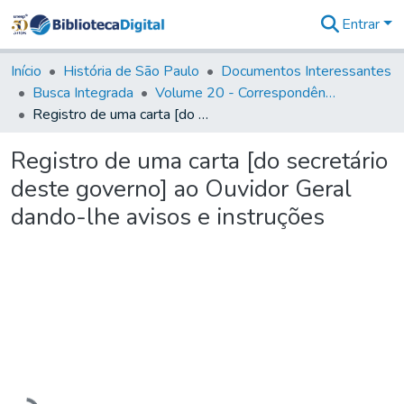
Entrar
Comunidades
&
Início
História de São Paulo
Documentos Interessantes
Coleções
Busca Integrada
Volume 20 - Correspondência interna do Governador Rodrigo Cezar de Menezes: 1721- 1728
Tudo na
Registro de uma carta [do secretário deste governo] ao Ouvidor Geral dando-lhe avisos e instruções
Biblioteca
Digital
Registro de uma carta [do secretário
Estatísticas
deste governo] ao Ouvidor Geral
dando-lhe avisos e instruções
Carregando...