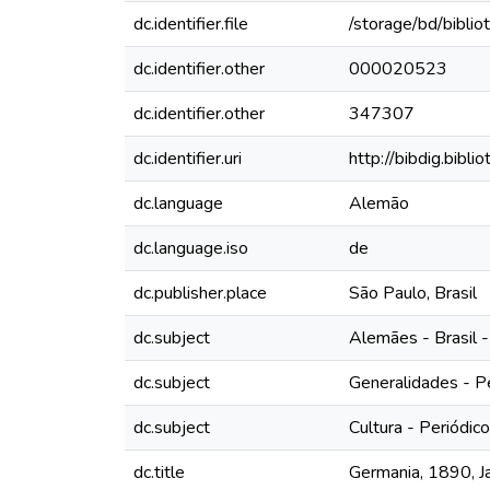
dc.identifier.file
/storage/bd/bibli
dc.identifier.other
000020523
dc.identifier.other
347307
dc.identifier.uri
http://bibdig.bibl
dc.language
Alemão
dc.language.iso
de
dc.publisher.place
São Paulo, Brasil
dc.subject
Alemães - Brasil -
dc.subject
Generalidades - P
dc.subject
Cultura - Periódic
dc.title
Germania, 1890, Jah