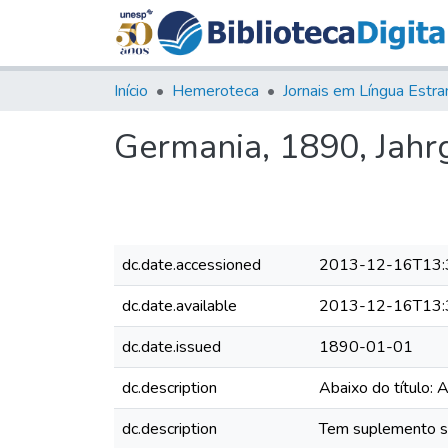
Início
Hemeroteca
Germania, 1890, Jahrg.
dc.date.accessioned
2013-12-16T13:
dc.date.available
2013-12-16T13:
dc.date.issued
1890-01-01
dc.description
Abaixo do título: 
dc.description
Tem suplemento sem