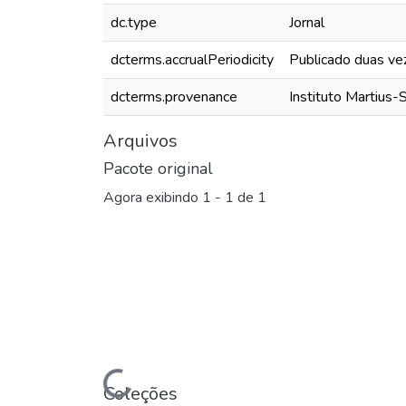
dc.type
Jornal
dcterms.accrualPeriodicity
Publicado duas ve
dcterms.provenance
Instituto Martius-
Arquivos
Pacote original
Agora exibindo
1 - 1 de 1
Coleções