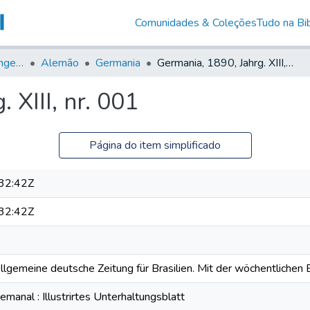
Comunidades & Coleções
Tudo na Bib
Jornais em Língua Estrangeira
Alemão
Germania
Germania, 1890, Jahrg. XIII, nr. 001
 XIII, nr. 001
Página do item simplificado
32:42Z
32:42Z
Allgemeine deutsche Zeitung für Brasilien. Mit der wöchentlichen B
anal : Illustrirtes Unterhaltungsblatt