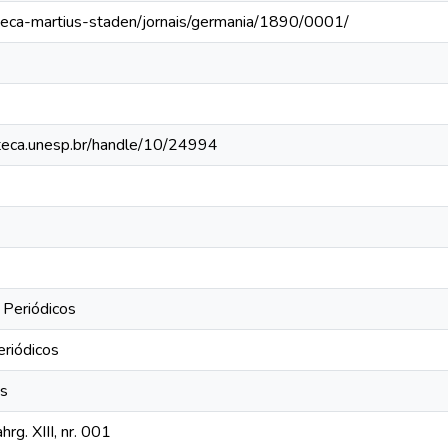
oteca-martius-staden/jornais/germania/1890/0001/
ioteca.unesp.br/handle/10/24994
 Periódicos
eriódicos
os
rg. XIII, nr. 001