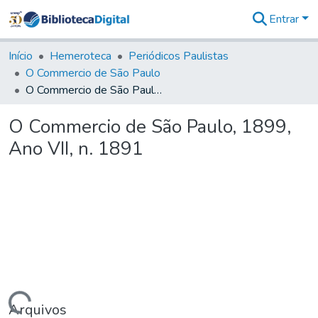
Entrar
Comunidades
&
Início
Hemeroteca
Periódicos Paulistas
Coleções
O Commercio de São Paulo
Tudo na
O Commercio de São Paulo, 1899, Ano VII, n. 1891
Biblioteca
Digital
O Commercio de São Paulo, 1899,
Estatísticas
Ano VII, n. 1891
Arquivos