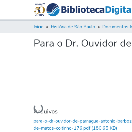
Início
História de São Paulo
Documentos I
Para o Dr. Ouvidor d
Carregando...
Arquivos
para-o-dr-ouvidor-de-parnagua-antonio-barboz
de-matos-coitinho-176.pdf
(180,65 KB)