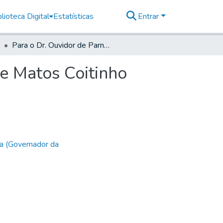
lioteca Digital
Estatísticas
Entrar
Para o Dr. Ouvidor de Parnagua Antonio Barboza de Matos Coitinho
e Matos Coitinho
a (Governador da