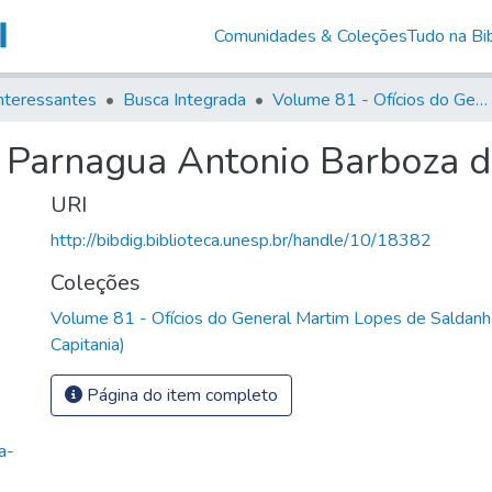
Comunidades & Coleções
Tudo na Bib
nteressantes
Busca Integrada
Volume 81 - Ofícios do General Martim Lopes de Saldanha (Governador da Capitania)
e Parnagua Antonio Barboza d
URI
http://bibdig.biblioteca.unesp.br/handle/10/18382
Coleções
Volume 81 - Ofícios do General Martim Lopes de Saldanh
Capitania)
Página do item completo
a-