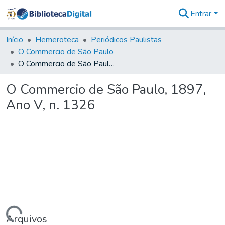
Entrar
Comunidades
&
Início
Hemeroteca
Periódicos Paulistas
Coleções
O Commercio de São Paulo
Tudo na
O Commercio de São Paulo, 1897, Ano V, n. 1326
Biblioteca
Digital
O Commercio de São Paulo, 1897,
Estatísticas
Ano V, n. 1326
Arquivos