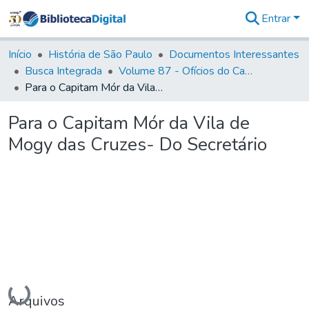
Entrar
Comunidades
&
Início
História de São Paulo
Documentos Interessantes
Coleções
Busca Integrada
Volume 87 - Ofícios do Capitão General Antonio Manoel de Melo Castro e Mendonça (1797- 1801)
Tudo na
Para o Capitam Mór da Vila de Mogy das Cruzes- Do Secretário
Biblioteca
Digital
Para o Capitam Mór da Vila de
Estatísticas
Mogy das Cruzes- Do Secretário
Carregando...
Arquivos