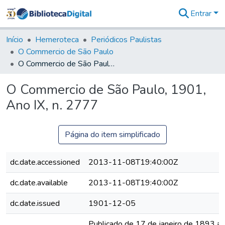
Entrar
Comunidades
&
Início
Hemeroteca
Periódicos Paulistas
Coleções
O Commercio de São Paulo
Tudo na
O Commercio de São Paulo, 1901, Ano IX, n. 2777
Biblioteca
Digital
O Commercio de São Paulo, 1901,
Estatísticas
Ano IX, n. 2777
Página do item simplificado
dc.date.accessioned
2013-11-08T19:40:00Z
dc.date.available
2013-11-08T19:40:00Z
dc.date.issued
1901-12-05
Publicado de 17 de janeiro de 1893 a