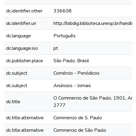
dc.identifier.other
336608
dc.identifier.uri
http://bibdig.biblioteca.unesp.br/hand
dc.language
Português
dc.language.iso
pt
dc.publisher.place
São Paulo, Brasil
dc.subject
Comércio - Periódicos
dc.subject
Anúncios - Jornais
O Commercio de São Paulo, 1901, Ano 
dc.title
2777
dc.title.alternative
Commercio de S. Paulo
dc.title.alternative
Commercio de São Paulo