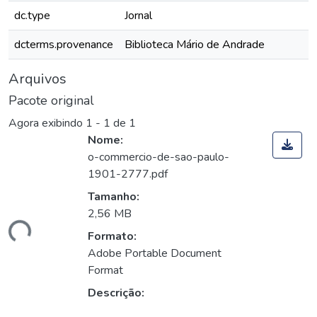
dc.type
Jornal
dcterms.provenance
Biblioteca Mário de Andrade
Arquivos
Pacote original
Agora exibindo
1 - 1 de 1
Nome:
o-commercio-de-sao-paulo-
1901-2777.pdf
Tamanho:
2,56 MB
ando...
Formato:
Adobe Portable Document
Format
Descrição: