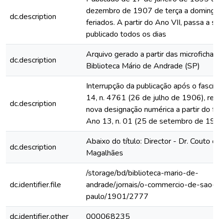
dezembro de 1907 de terça a domingo
dc.description
feriados. A partir do Ano VII, passa a s
publicado todos os dias
Arquivo gerado a partir das microfichas
dc.description
Biblioteca Mário de Andrade (SP)
Interrupção da publicação após o fascí
14, n. 4761 (26 de julho de 1906), rein
dc.description
nova designação numérica a partir do fa
Ano 13, n. 01 (25 de setembro de 19
Abaixo do título: Director - Dr. Couto d
dc.description
Magalhães
/storage/bd/biblioteca-mario-de-
dc.identifier.file
andrade/jornais/o-commercio-de-sao-
paulo/1901/2777
dc.identifier.other
000068235