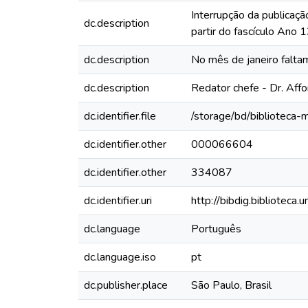
Interrupção da publicaçã
dc.description
partir do fascículo Ano
dc.description
No mês de janeiro falt
dc.description
Redator chefe - Dr. Aff
dc.identifier.file
/storage/bd/biblioteca
dc.identifier.other
000066604
dc.identifier.other
334087
dc.identifier.uri
http://bibdig.biblioteca
dc.language
Português
dc.language.iso
pt
dc.publisher.place
São Paulo, Brasil