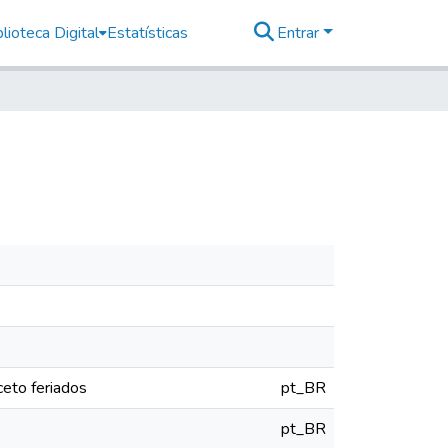
lioteca Digital
Estatísticas
Entrar
eto feriados
pt_BR
pt_BR