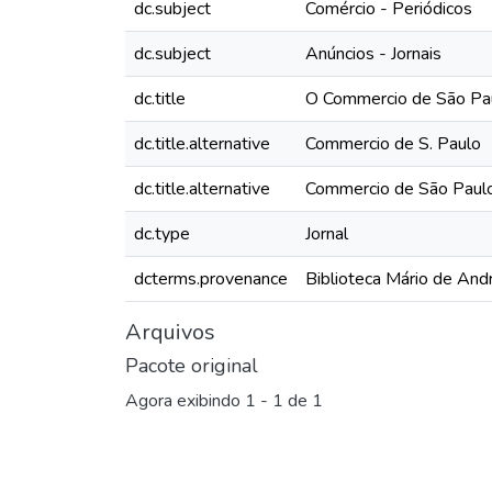
dc.subject
Comércio - Periódicos
dc.subject
Anúncios - Jornais
dc.title
O Commercio de São Pau
dc.title.alternative
Commercio de S. Paulo
dc.title.alternative
Commercio de São Paul
dc.type
Jornal
dcterms.provenance
Biblioteca Mário de And
Arquivos
Pacote original
Agora exibindo
1 - 1 de 1