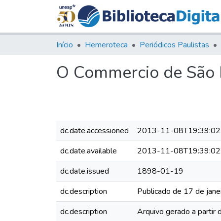
Início
Hemeroteca
Periódicos Paulistas
O Commercio de São P
dc.date.accessioned
2013-11-08T19:39:02
dc.date.available
2013-11-08T19:39:02
dc.date.issued
1898-01-19
dc.description
Publicado de 17 de jane
dc.description
Arquivo gerado a partir 